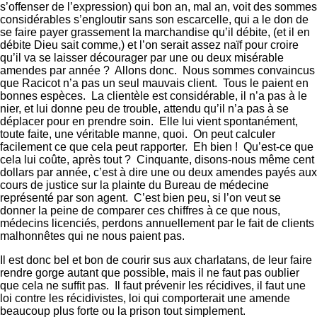
s’offenser de l’expression) qui bon an, mal an, voit des sommes
considérables s’engloutir sans son escarcelle, qui a le don de
se faire payer grassement la marchandise qu’il débite, (et il en
débite Dieu sait comme,) et l’on serait assez naïf pour croire
qu’il va se laisser décourager par une ou deux misérable
amendes par année ? Allons donc. Nous sommes convaincus
que Racicot n’a pas un seul mauvais client. Tous le paient en
bonnes espèces. La clientèle est considérable, il n’a pas à le
nier, et lui donne peu de trouble, attendu qu’il n’a pas à se
déplacer pour en prendre soin. Elle lui vient spontanément,
toute faite, une véritable manne, quoi. On peut calculer
facilement ce que cela peut rapporter. Eh bien ! Qu’est-ce que
cela lui coûte, après tout ? Cinquante, disons-nous même cent
dollars par année, c’est à dire une ou deux amendes payés aux
cours de justice sur la plainte du Bureau de médecine
représenté par son agent. C’est bien peu, si l’on veut se
donner la peine de comparer ces chiffres à ce que nous,
médecins licenciés, perdons annuellement par le fait de clients
malhonnêtes qui ne nous paient pas.
Il est donc bel et bon de courir sus aux charlatans, de leur faire
rendre gorge autant que possible, mais il ne faut pas oublier
que cela ne suffit pas. Il faut prévenir les récidives, il faut une
loi contre les récidivistes, loi qui comporterait une amende
beaucoup plus forte ou la prison tout simplement.