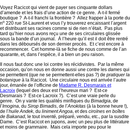
Voyez Racicot qui vient de payer ses cinquante dollars
d’amende et les frais d’une action de ce genre. A-t-il fermé
boutique ? A-t-il franchi la frontière ? Allez frapper à la porte du
o
n
220 rue St-Laurent et vous l’y trouverez encaissant l’argent
et distribuant ses racines comme si de rien n’était. Pas plus
tard qu’hier nous avons reçu une de ses circulaires glissée
sous la bande d’un journal. À l’heure qu’il est il doit être rentré
dans les déboursés de son dernier procès. Et c’est encore à
recommencer. Cet homme-là se fiche de nous comme de l’an
quarante, et, dans l’espèce, il a bien un peu raison.
Il nous faut donc une loi contre les récidivistes. Par la même
occasion, qu’on nous en donne aussi une contre les
dames
qui
se permettent (que ne se permettent-elles pas ?) de
pratiquer la
botanique
à la Racicot. Une circulaire nous est arrivée l’autre
jour, émanée de l’officine de
Madame R. Desmarais et
Lacroix
(lequel des deux est l’heureux mari ? Est-ce
Desmarais ? Est-ce Lacroix ?). C’est une vraie perle du
genre. On y vante les qualités mirifiques du
Bimadgia
, de
l’
Imogina
, du
Sirop Bimadis
, de l’
Anokitas
(à la bonne heure !),
de l’
huile Andek
, du
liniment Angoa
, et des
ciro
ïnes en boîtes
de Bakanad
, le tout inventé, préparé, vendu, etc., par la susdite
Dame. C’est Racicot en jupons, avec un peu plus de littérature
et moins de grammaire. Mais cela importe peu pour le