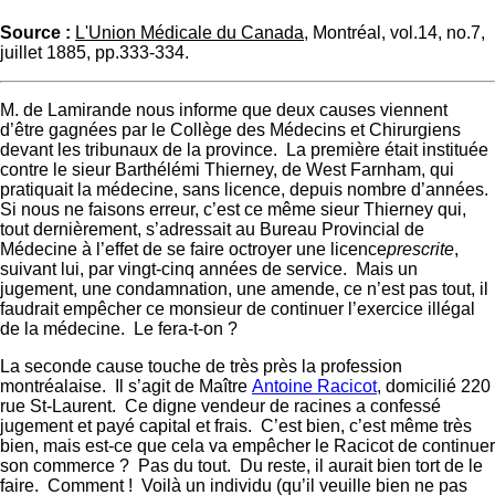
Source :
L'Union Médicale du Canada
, Montréal, vol.14, no.7,
juillet 1885, pp.333-334.
M. de Lamirande nous informe que deux causes viennent
d’être gagnées par le Collège des Médecins et Chirurgiens
devant les tribunaux de la province. La première était instituée
contre le sieur Barthélémi Thierney, de West Farnham, qui
pratiquait la médecine, sans licence, depuis nombre d’années.
Si nous ne faisons erreur, c’est ce même sieur Thierney qui,
tout dernièrement, s’adressait au Bureau Provincial de
Médecine à l’effet de se faire octroyer une licence
prescrite
,
suivant lui, par vingt-cinq années de service. Mais un
jugement, une condamnation, une amende, ce n’est pas tout, il
faudrait empêcher ce monsieur de continuer l’exercice illégal
de la médecine. Le fera-t-on ?
La seconde cause touche de très près la profession
montréalaise. Il s’agit de Maître
Antoine Racicot
, domicilié 220
rue St-Laurent. Ce digne vendeur de racines a confessé
jugement et payé capital et frais. C’est bien, c’est même très
bien, mais est-ce que cela va empêcher le Racicot de continuer
son commerce ? Pas du tout. Du reste, il aurait bien tort de le
faire. Comment ! Voilà un individu (qu’il veuille bien ne pas