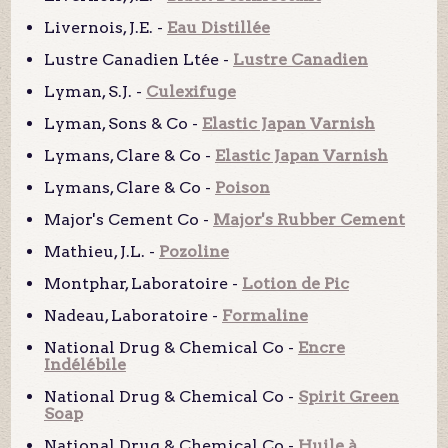
Livernois, J.E. -
Eau Distillée
Lustre Canadien Ltée -
Lustre Canadien
Lyman, S.J. -
Culexifuge
Lyman, Sons & Co -
Elastic Japan Varnish
Lymans, Clare & Co -
Elastic Japan Varnish
Lymans, Clare & Co -
Poison
Major's Cement Co -
Major's Rubber Cement
Mathieu, J.L. -
Pozoline
Montphar, Laboratoire -
Lotion de Pic
Nadeau, Laboratoire -
Formaline
National Drug & Chemical Co -
Encre
Indélébile
National Drug & Chemical Co -
Spirit Green
Soap
National Drug & Chemical Co -
Huile à