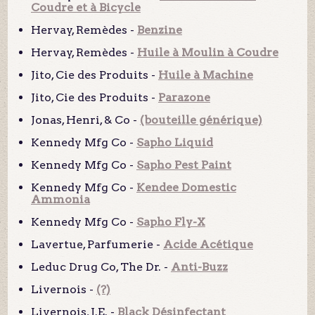
Coudre et à Bicycle
Hervay, Remèdes -
Benzine
Hervay, Remèdes -
Huile à Moulin à Coudre
Jito, Cie des Produits -
Huile à Machine
Jito, Cie des Produits -
Parazone
Jonas, Henri, & Co -
(bouteille générique)
Kennedy Mfg Co -
Sapho Liquid
Kennedy Mfg Co -
Sapho Pest Paint
Kennedy Mfg Co -
Kendee Domestic
Ammonia
Kennedy Mfg Co -
Sapho Fly-X
Lavertue, Parfumerie -
Acide Acétique
Leduc Drug Co, The Dr. -
Anti-Buzz
Livernois -
(?)
Livernois, J.E. -
Black Désinfectant