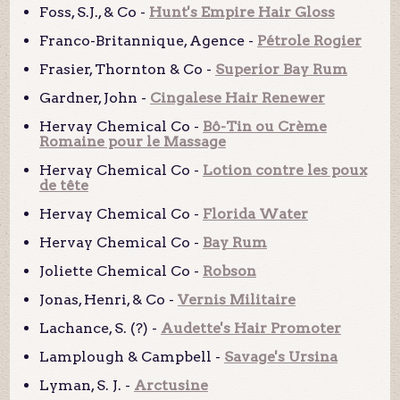
Foss, S.J., & Co -
Hunt's Empire Hair Gloss
Franco-Britannique, Agence -
Pétrole Rogier
Frasier, Thornton & Co -
Superior Bay Rum
Gardner, John -
Cingalese Hair Renewer
Hervay Chemical Co -
Bô-Tin ou Crème
Romaine pour le Massage
Hervay Chemical Co -
Lotion contre les poux
de tête
Hervay Chemical Co -
Florida Water
Hervay Chemical Co -
Bay Rum
Joliette Chemical Co -
Robson
Jonas, Henri, & Co -
Vernis Militaire
Lachance, S. (?) -
Audette's Hair Promoter
Lamplough & Campbell -
Savage's Ursina
Lyman, S. J. -
Arctusine