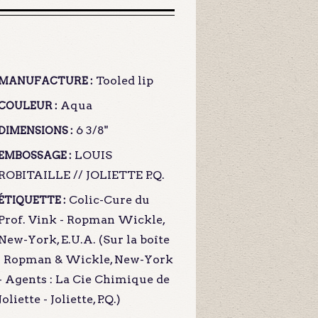
Tooled lip
MANUFACTURE :
Aqua
COULEUR :
6 3/8"
DIMENSIONS :
LOUIS
EMBOSSAGE :
ROBITAILLE // JOLIETTE P.Q.
Colic-Cure du
ÉTIQUETTE :
Prof. Vink - Ropman Wickle,
New-York, E.U.A. (Sur la boîte
: Ropman & Wickle, New-York
- Agents : La Cie Chimique de
Joliette - Joliette, P.Q.)