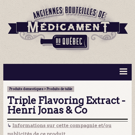
BOUTEILLES ▼
INFORMATION ▼
Produits domestiques > Produits de table
MA COLLECTION
CONTACT
Triple Flavoring Extract -
Henri Jonas & Co
↳
Informations sur cette compagnie et/ou
publicités de ce produit