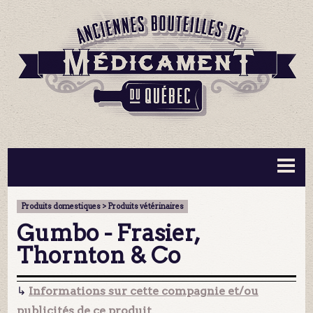
BOUTEILLES ▼
INFORMATION ▼
Produits domestiques > Produits vétérinaires
MA COLLECTION
CONTACT
Gumbo - Frasier,
Thornton & Co
↳
Informations sur cette compagnie et/ou
publicités de ce produit