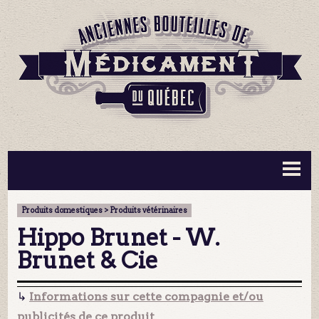
BOUTEILLES ▼
INFORMATION ▼
Produits domestiques > Produits vétérinaires
MA COLLECTION
CONTACT
Hippo Brunet - W.
Brunet & Cie
↳
Informations sur cette compagnie et/ou
publicités de ce produit