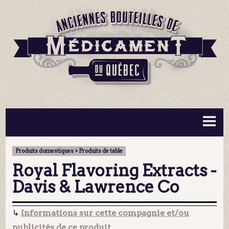
BOUTEILLES ▼
INFORMATION ▼
Produits domestiques > Produits de table
MA COLLECTION
CONTACT
Royal Flavoring Extracts -
Davis & Lawrence Co
↳
Informations sur cette compagnie et/ou
publicités de ce produit