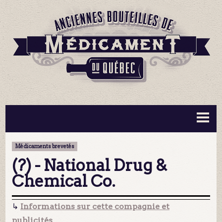
BOUTEILLES ▼
INFORMATION ▼
Médicaments brevetés
MA COLLECTION
CONTACT
(?) - National Drug &
Chemical Co.
↳
Informations sur cette compagnie et
publicités