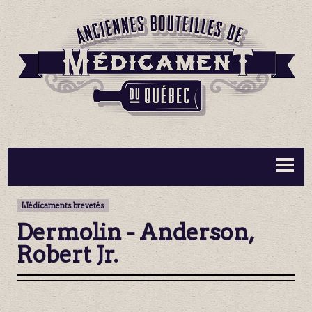
BOUTEILLES ▼
INFORMATION ▼
Médicaments brevetés
MA COLLECTION
CONTACT
Dermolin - Anderson,
Robert Jr.