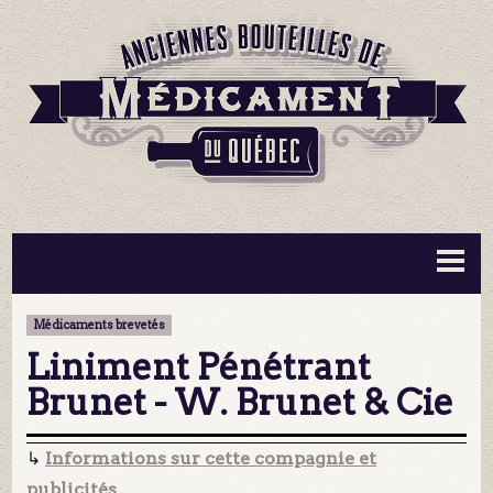
BOUTEILLES ▼
INFORMATION ▼
Médicaments brevetés
MA COLLECTION
CONTACT
Liniment Pénétrant
Brunet - W. Brunet & Cie
↳
Informations sur cette compagnie et
publicités