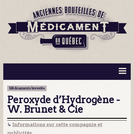
BOUTEILLES ▼
INFORMATION ▼
Médicaments brevetés
MA COLLECTION
CONTACT
Peroxyde d’Hydrogène -
W. Brunet & Cie
↳
Informations sur cette compagnie et
publicités