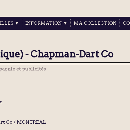
ILLES ▼
INFORMATION ▼
MA COLLECTION
CO
rique) - Chapman-Dart Co
agnie et publicités
e
rt Co / MONTREAL