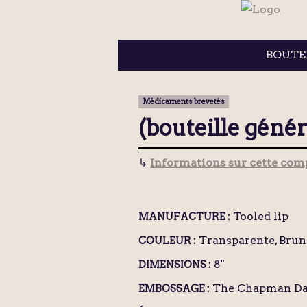
BOUTE
Médicaments brevetés
(bouteille géné
↳
Informations sur cette comp
Tooled lip
MANUFACTURE :
Transparente, Brun
COULEUR :
8"
DIMENSIONS :
The Chapman Da
EMBOSSAGE :