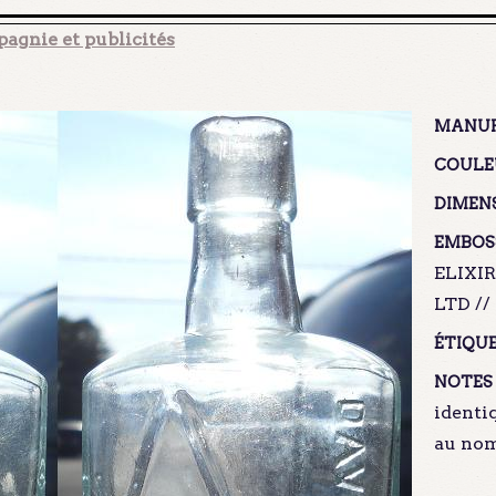
agnie et publicités
MANUF
COULEU
DIMENS
EMBOS
ELIXI
LTD /
ÉTIQUE
NOTES 
identi
au nom