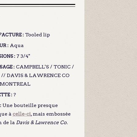
Tooled lip
ACTURE :
Aqua
R :
7 3/4"
IONS :
CAMPBELL'S / TONIC /
SAGE :
R // DAVIS & LAWRENCE CO
/ MONTREAL
?
TTE :
Une bouteille presque
:
que à
celle-ci
, mais embossée
 de la
Davis & Lawrence Co.