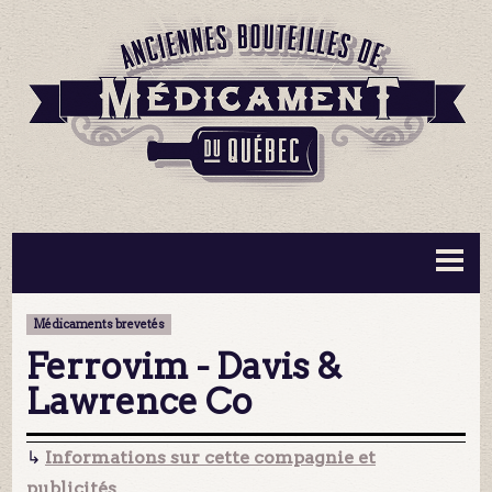
BOUTEILLES ▼
INFORMATION ▼
Médicaments brevetés
MA COLLECTION
CONTACT
Ferrovim - Davis &
Lawrence Co
↳
Informations sur cette compagnie et
publicités