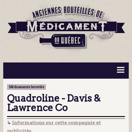
BOUTEILLES ▼
INFORMATION ▼
Médicaments brevetés
MA COLLECTION
CONTACT
Quadroline - Davis &
Lawrence Co
↳
Informations sur cette compagnie et
publicités