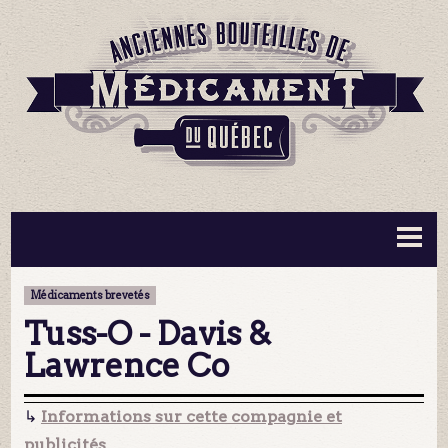
BOUTEILLES ▼
INFORMATION ▼
Médicaments brevetés
MA COLLECTION
CONTACT
Tuss-O - Davis &
Lawrence Co
↳
Informations sur cette compagnie et
publicités