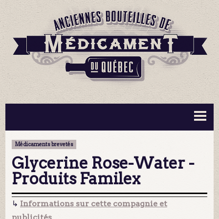
BOUTEILLES ▼
INFORMATION ▼
Médicaments brevetés
MA COLLECTION
CONTACT
Glycerine Rose-Water -
Produits Familex
↳
Informations sur cette compagnie et
publicités