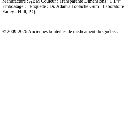
Manufacture :
ABM
Couleur :
Transparente
Dimensions :
1 1/4"
Embossage :
-
Étiquette :
Dr. Adam's Tootache Gum - Laboratoire
Farley - Hull, P.Q.
© 2009-2026 Anciennes bouteilles de médicament du Québec.