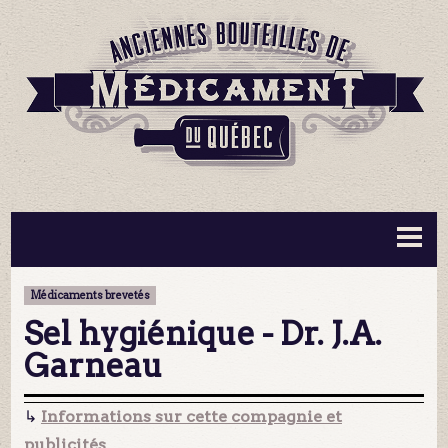
BOUTEILLES ▼
INFORMATION ▼
Médicaments brevetés
MA COLLECTION
CONTACT
Sel hygiénique - Dr. J.A.
Garneau
↳
Informations sur cette compagnie et
publicités