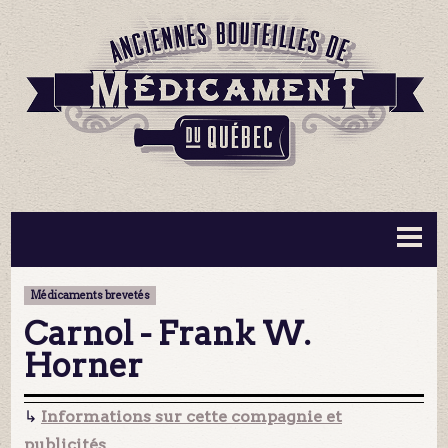
BOUTEILLES ▼
INFORMATION ▼
Médicaments brevetés
MA COLLECTION
CONTACT
Carnol - Frank W.
Horner
↳
Informations sur cette compagnie et
publicités