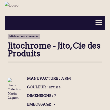
BOUTEILLES ▼
INFORMATION ▼
Médicaments brevetés
MA COLLECTION
CONTACT
Jitochrome - Jito, Cie des
Produits
ABM
MANUFACTURE :
Photo :
Brune
COULEUR :
Collection
Martin
?
DIMENSIONS :
Gagnon.
-
EMBOSSAGE :