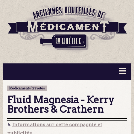
BOUTEILLES ▼
INFORMATION ▼
Médicaments brevetés
MA COLLECTION
CONTACT
Fluid Magnesia - Kerry
Brothers & Crathern
↳
Informations sur cette compagnie et
publicités