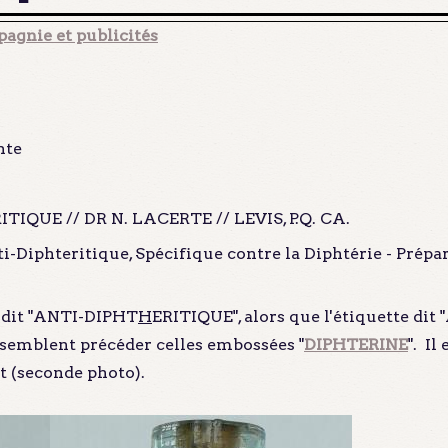
agnie et publicités
nte
IQUE // DR N. LACERTE // LEVIS, P.Q. CA.
-Diphteritique, Spécifique contre la Diphtérie - Préparé 
e dit "ANTI-DIPHT
H
ERITIQUE", alors que l'étiquette dit 
 semblent précéder celles embossées "
DIPHTERINE
". Il
nt (seconde photo).