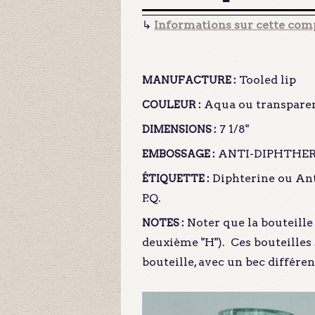
↳
Informations sur cette comp
Tooled lip
MANUFACTURE :
Aqua ou transpare
COULEUR :
7 1/8"
DIMENSIONS :
ANTI-DIPHTHERIT
EMBOSSAGE :
Diphterine ou Anti
ÉTIQUETTE :
P.Q.
Noter que la bouteill
NOTES :
deuxième "H"). Ces bouteilles
bouteille, avec un bec différe