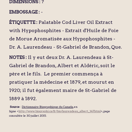
?
DIMENSIONS :
-
EMBOSSAGE :
Palatable Cod Liver Oil Extract
ÉTIQUETTE :
with Hypophosphites - Extrait d'Huile de Foie
de Morue Aromatisée aux Hypophosphites -
Dr. A. Laurendeau - St-Gabriel de Brandon, Que.
Il y eut deux Dr. A. Laurendeau à St-
NOTES :
Gabriel de Brandon, Albert et Aldéric, soit le
père et le fils. Le premier commença à
pratiquer la médecine et 1879, et mourut en
1920; il fut également maire de St-Gabriel de
1889 à 1892.
Source
:
Dictionnaire Biographique du Canada
, en
ligne <
http://www.biographi.ca/fr/bio/laurendeau_albert_14F.html
>, page
consultée le 30 juillet 2015.