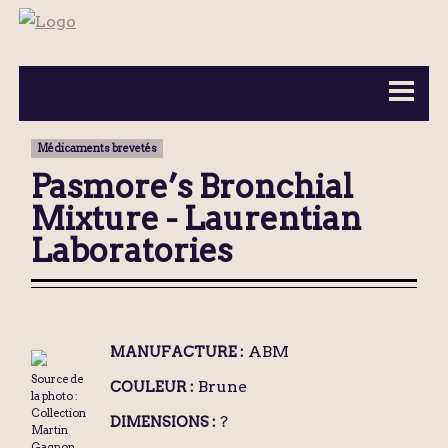
BOUTEILLES ▼
INFORMATION ▼
Médicaments brevetés
MA COLLECTION
CONTACT
Pasmore’s Bronchial
Mixture - Laurentian
Laboratories
ABM
MANUFACTURE :
Source de
Brune
COULEUR :
la photo :
Collection
?
DIMENSIONS :
Martin
Gagnon.