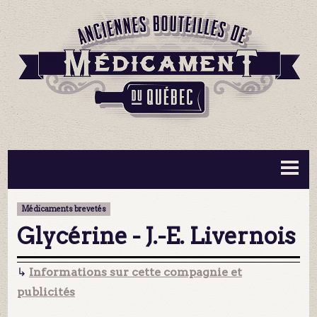
BOUTEILLES ▼
INFORMATION ▼
Médicaments brevetés
MA COLLECTION
CONTACT
Glycérine - J.-E. Livernois
↳
Informations sur cette compagnie et
publicités