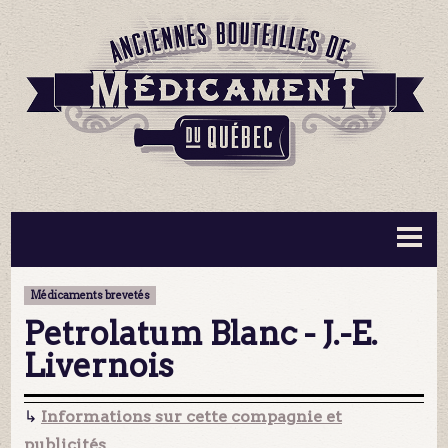
BOUTEILLES ▼
INFORMATION ▼
Médicaments brevetés
MA COLLECTION
CONTACT
Petrolatum Blanc - J.-E.
Livernois
↳
Informations sur cette compagnie et
publicités