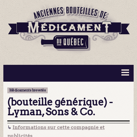
BOUTEILLES ▼
INFORMATION ▼
Médicaments brevetés
MA COLLECTION
CONTACT
(bouteille générique) -
Lyman, Sons & Co.
↳
Informations sur cette compagnie et
publicités