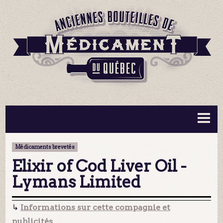
BOUTEILLES ▼
INFORMATION ▼
Médicaments brevetés
MA COLLECTION
CONTACT
Elixir of Cod Liver Oil -
Lymans Limited
↳
Informations sur cette compagnie et
publicités