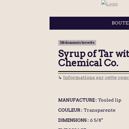
BOUTE
Médicaments brevetés
Syrup of Tar wi
Chemical Co.
↳
Informations sur cette comp
Tooled lip
MANUFACTURE :
Transparente
COULEUR :
6 5/8"
DIMENSIONS :