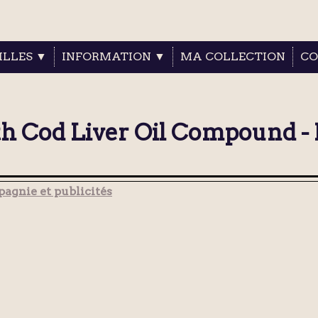
ILLES ▼
INFORMATION ▼
MA COLLECTION
CO
th Cod Liver Oil Compound -
agnie et publicités