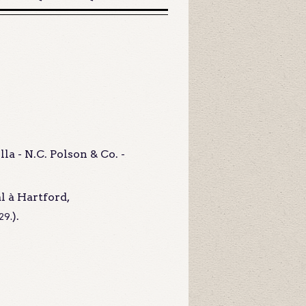
a - N.C. Polson & Co. -
l à Hartford,
).
.29.