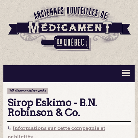
BOUTEILLES ▼
INFORMATION ▼
Médicaments brevetés
MA COLLECTION
CONTACT
Sirop Eskimo - B.N.
Robinson & Co.
↳
Informations sur cette compagnie et
publicités