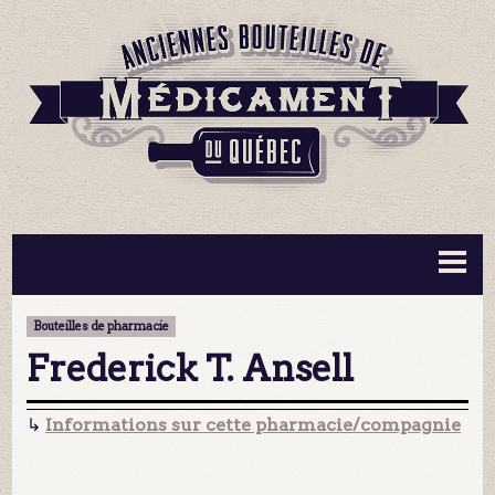
BOUTEILLES ▼
INFORMATION ▼
Bouteilles de pharmacie
MA COLLECTION
CONTACT
Frederick T. Ansell
↳
Informations sur cette pharmacie/compagnie