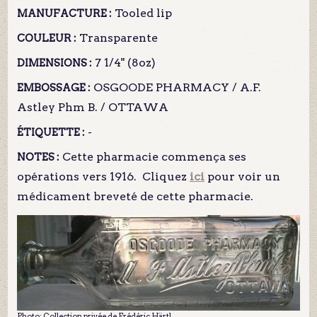
Tooled lip
MANUFACTURE :
Transparente
COULEUR :
7 1/4" (8oz)
DIMENSIONS :
OSGOODE PHARMACY / A.F.
EMBOSSAGE :
Astley Phm B. / OTTAWA
-
ÉTIQUETTE :
Cette pharmacie commença ses
NOTES :
opérations vers 1916. Cliquez
ici
pour voir un
médicament breveté de cette pharmacie.
Photo: Collection privée de Frédéric Härtl.