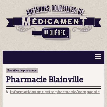
BOUTEILLES ▼
INFORMATION ▼
Bouteilles de pharmacie
MA COLLECTION
CONTACT
Pharmacie Blainville
↳
Informations sur cette pharmacie/compagnie