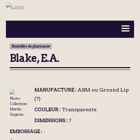
BOUTEILLES ▼
INFORMATION ▼
Bouteilles de pharmacie
MA COLLECTION
CONTACT
Blake, E.A.
ABM ou Ground Lip
MANUFACTURE :
(?)
Photo :
Collection
Transparente
Martin
COULEUR :
Gagnon.
?
DIMENSIONS :
-
EMBOSSAGE :