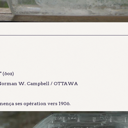
" (6oz)
/ Norman W. Campbell / OTTAWA
ença ses opération vers 1906.