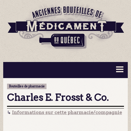
BOUTEILLES ▼
INFORMATION ▼
Bouteilles de pharmacie
MA COLLECTION
CONTACT
Charles E. Frosst & Co.
↳
Informations sur cette pharmacie/compagnie