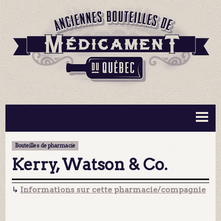
BOUTEILLES ▼
INFORMATION ▼
Bouteilles de pharmacie
MA COLLECTION
CONTACT
Kerry, Watson & Co.
↳
Informations sur cette pharmacie/compagnie