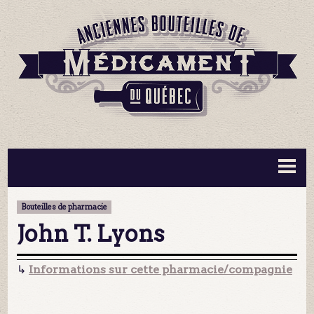
BOUTEILLES ▼
INFORMATION ▼
Bouteilles de pharmacie
MA COLLECTION
CONTACT
John T. Lyons
↳
Informations sur cette pharmacie/compagnie