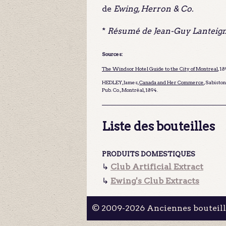
de
Ewing, Herron & Co.
*
Résumé de Jean-Guy Lanteign
Sources:
The Windsor Hotel Guide to the City of Montreal
, 1
HEDLEY, James,
Canada and Her Commerce
, Sabisto
Pub. Co., Montréal, 1894.
Liste des bouteilles
PRODUITS DOMESTIQUES
↳
Club Artificial Extract
↳
Ewing's Club Extracts
© 2009-2026 Anciennes bouteil