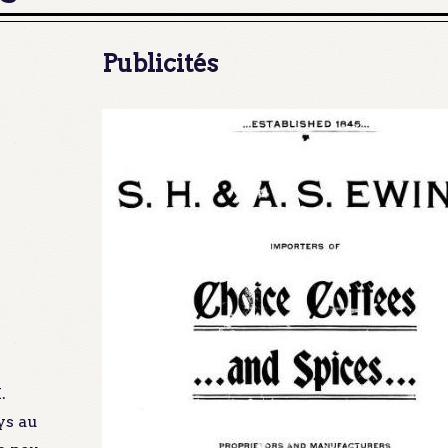
Publicités
.
ys au