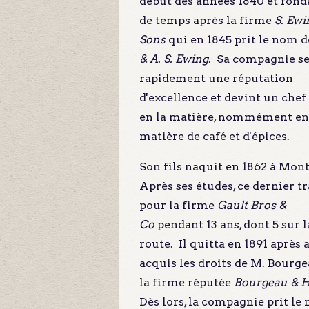
début des années 1840 et fond
de temps après la firme
S. Ewi
Sons
qui en 1845 prit le nom 
& A. S. Ewing
. Sa compagnie se
rapidement une réputation
d'excellence et devint un chef 
en la matière, nommément en
matière de café et d'épices.
Son fils naquit en 1862 à Mont
Après ses études, ce dernier tr
pour la firme
Gault Bros &
Co
pendant 13 ans, dont 5 sur l
route. Il quitta en 1891 après 
acquis les droits de M. Bourge
la firme réputée
Bourgeau & 
Dès lors, la compagnie prit le