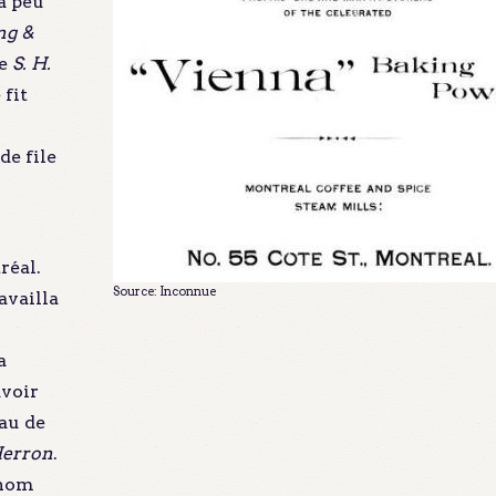
a peu
ng &
de
S. H.
 fit
de file
réal.
Source: Inconnue
availla
a
avoir
au de
Herron
.
 nom