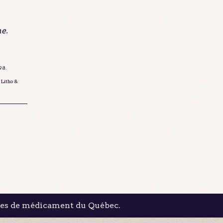
e.
898.
n Litho &
les de médicament du Québec.