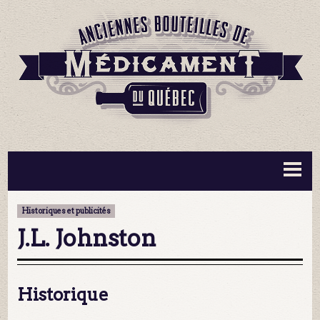
BOUTEILLES ▼
INFORMATION ▼
Historiques et publicités
MA COLLECTION
CONTACT
J.L. Johnston
Historique