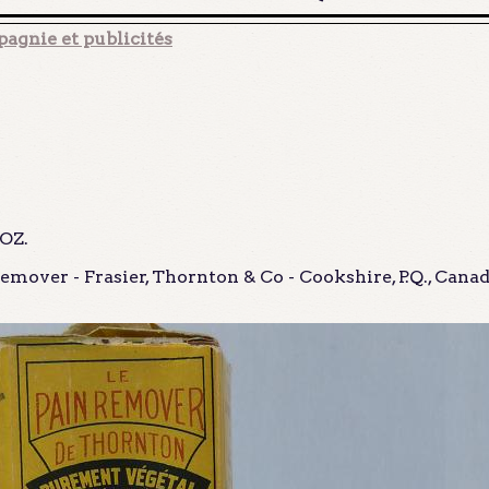
agnie et publicités
OZ.
mover - Frasier, Thornton & Co - Cookshire, P.Q., Canad