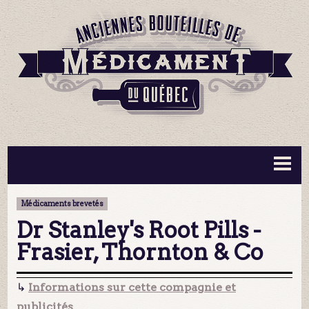
BOUTEILLES ▼
INFORMATION ▼
Médicaments brevetés
MA COLLECTION
CONTACT
Dr Stanley's Root Pills -
Frasier, Thornton & Co
↳
Informations sur cette compagnie et
publicités